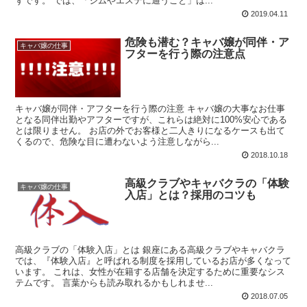
ずです。 では、「ジムやエステに通うこと」は...
2019.04.11
危険も潜む？キャバ嬢が同伴・ア
キャバ嬢の仕事
フターを行う際の注意点
キャバ嬢が同伴・アフターを行う際の注意 キャバ嬢の大事なお仕事
となる同伴出勤やアフターですが、これらは絶対に100%安心である
とは限りません。 お店の外でお客様と二人きりになるケースも出て
くるので、危険な目に遭わないよう注意しながら...
2018.10.18
高級クラブやキャバクラの「体験
キャバ嬢の仕事
入店」とは？採用のコツも
高級クラブの「体験入店」とは 銀座にある高級クラブやキャバクラ
では、『体験入店』と呼ばれる制度を採用しているお店が多くなって
います。 これは、女性が在籍する店舗を決定するために重要なシス
テムです。 言葉からも読み取れるかもしれませ...
2018.07.05