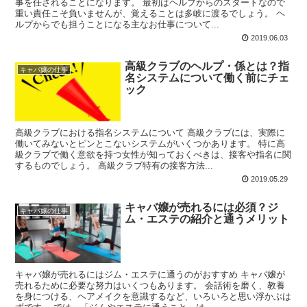
事を任されることになります。 最初はヘルプからのスタートなので
重い責任こそ負いませんが、覚えることは多岐に渡るでしょう。 ヘ
ルプからでも担うことになる主なお仕事について...
2019.06.03
高級クラブのヘルプ・係とは？指
キャバ嬢の仕事
名システムについて働く前にチェ
ック
高級クラブにおける指名システムについて 高級クラブには、実際に
働いてみないとピンとこないシステムがいくつかあります。 特に高
級クラブで働く意欲を持つ女性が知っておくべきは、接客や指名に関
するものでしょう。 高級クラブ特有の接客方法...
2019.05.29
キャバ嬢が売れるには必須？ジ
キャバ嬢の仕事
ム・エステの紹介と通うメリット
キャバ嬢が売れるにはジム・エステに通うのがおすすめ キャバ嬢が
売れるために必要な努力はいくつもあります。 会話術を磨く、教養
を身につける、ヘアメイクを意識するなど、いろいろと思い浮かぶは