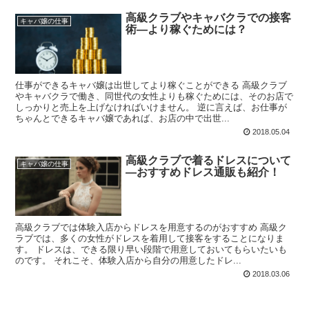
高級クラブやキャバクラでの接客
キャバ嬢の仕事
術―より稼ぐためには？
仕事ができるキャバ嬢は出世してより稼ぐことができる 高級クラブ
やキャバクラで働き、同世代の女性よりも稼ぐためには、そのお店で
しっかりと売上を上げなければいけません。 逆に言えば、お仕事が
ちゃんとできるキャバ嬢であれば、お店の中で出世...
2018.05.04
高級クラブで着るドレスについて
キャバ嬢の仕事
―おすすめドレス通販も紹介！
高級クラブでは体験入店からドレスを用意するのがおすすめ 高級ク
ラブでは、多くの女性がドレスを着用して接客をすることになりま
す。 ドレスは、できる限り早い段階で用意しておいてもらいたいも
のです。 それこそ、体験入店から自分の用意したドレ...
2018.03.06